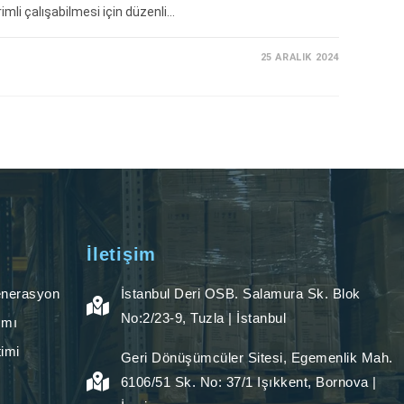
imli çalışabilmesi için düzenli…
25 ARALIK 2024
İletişim
enerasyon
İstanbul Deri OSB. Salamura Sk. Blok
No:2/23-9, Tuzla | İstanbul
ımı
imi
Geri Dönüşümcüler Sitesi, Egemenlik Mah.
6106/51 Sk. No: 37/1 Işıkkent, Bornova |