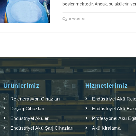
beslenmektedir. Ancak, bu akülerin ver
0 YORUM
Ürünlerimiz
Hizmetlerimiz
Rejenerasyon Cihazları
Endüstriyel Akü Rej
Deşarj Cihazları
Endüstriyel Akü Bak
Endüstriyel Aküler
Profesyonel Akü Eğit
Endüstriyel Akü Şarj Cihazları
Akü Kiralama