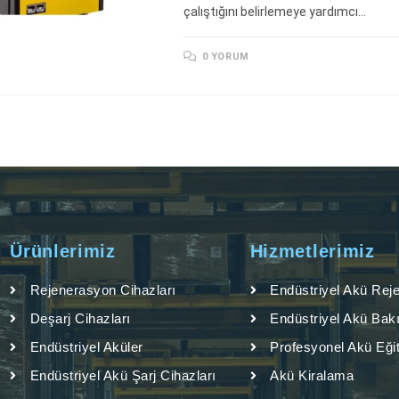
çalıştığını belirlemeye yardımcı…
0 YORUM
Ürünlerimiz
Hizmetlerimiz
Rejenerasyon Cihazları
Endüstriyel Akü Rej
Deşarj Cihazları
Endüstriyel Akü Bak
Endüstriyel Aküler
Profesyonel Akü Eğit
Endüstriyel Akü Şarj Cihazları
Akü Kiralama