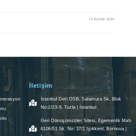
12 KASIM 2024
İletişim
enerasyon
İstanbul Deri OSB. Salamura Sk. Blok
No:2/23-9, Tuzla | İstanbul
ımı
imi
Geri Dönüşümcüler Sitesi, Egemenlik Mah.
6106/51 Sk. No: 37/1 Işıkkent, Bornova |